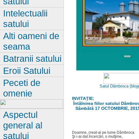
satului
Intelectualii
satului
Alti oameni de
seama
Batranii satului
Eroii Satului
Peceti de
Satul Dâmbroca
(blogu
omenie
INVITAȚIE:
Întâlnirea fiilor satului Dâmbro
Sâmbătă 17 OCTOMBRIE, 201
Aspectul
general al
Doamne, creat-ai pe lume Dâmbroca
satului
Şi i-ai dat încercări, o mulţime,