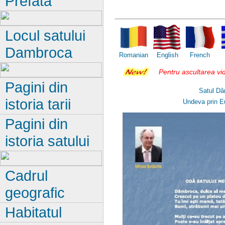
Prefata
Locul satului
Dambroca
Romanian
English
French
Pentru ascultarea vid
Pagini din
Satul Dâm
istoria tarii
Undeva prin E
Pagini din
istoria satului
Cadrul
geografic
Habitatul