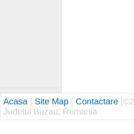
Acasa
|
Site Map
|
|
Contactare
|©2
Judetul Buzau, Romania