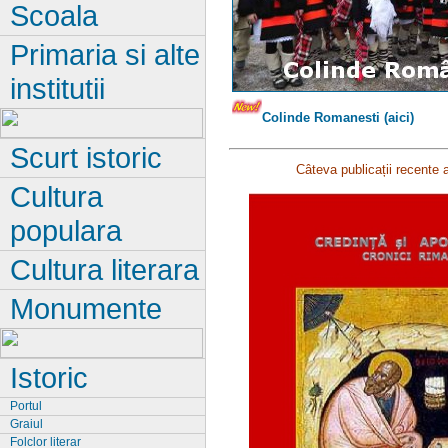
Scoala
Primaria si alte
institutii
Colinde Romanesti (aici)
Scurt istoric
Câteva publicații recente 
Cultura
populara
Cultura literara
Monumente
Istoric
Portul
Graiul
Folclor literar