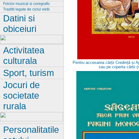
Folclor muzical si coregrafic
Traditii legate de ciclul vietii
Datini si
obiceiuri
Activitatea
culturala
Pentru accesarea cărții Credință și A
sau pe coperta cărții 
Sport, turism
Jocuri de
societate
rurala
Personalitatile